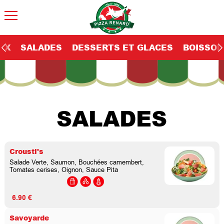
EX
SALADES
DESSERTS ET GLACES
BOISSON
SALADES
Crousti's
Salade Verte, Saumon, Bouchées camembert,
Tomates cerises, Oignon, Sauce Pita
6.90 €
Savoyarde